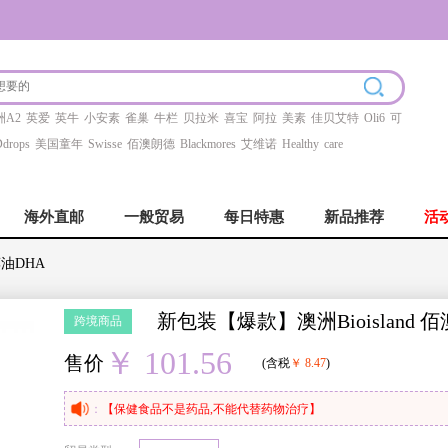
洲A2
英爱
英牛
小安素
雀巢
牛栏
贝拉米
喜宝
阿拉
美素
佳贝艾特
Oli6
可
drops
美国童年
Swisse
佰澳朗德
Blackmores
艾维诺
Healthy
care
海外直邮
一般贸易
每日特惠
新品推荐
活
藻油DHA
新包装【爆款】澳洲Bioisland
跨境商品
￥ 101.56
售价
(含税
￥ 8.47
)
：
【保健食品不是药品,不能代替药物治疗】