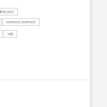
婴幼儿锌片
2028年06月-2028年06月
10瓶
广东
广西壮族
自治区
黑龙江
湖北
辽宁
内蒙古自
治区
陕西
上海