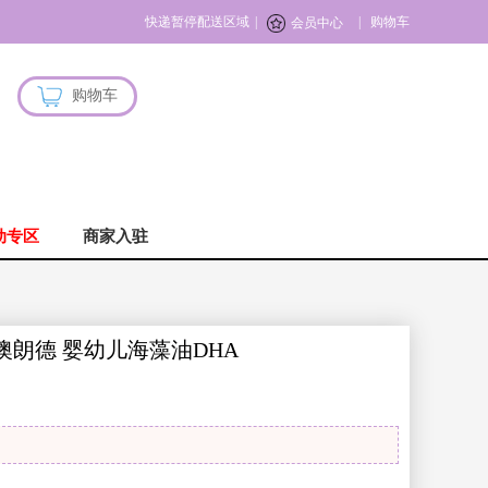
快递暂停配送区域
|
|
购物车
会员中心
购物车
动专区
商家入驻
 佰澳朗德 婴幼儿海藻油DHA