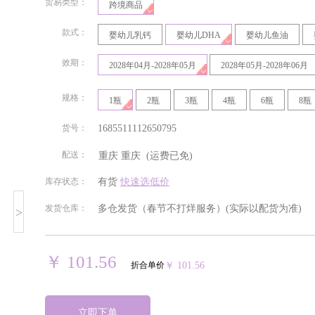
贸易类型：
跨境商品
款式：
婴幼儿乳钙
婴幼儿DHA
婴幼儿鱼油
效期：
2028年04月-2028年05月
2028年05月-2028年06月
规格：
1瓶
2瓶
3瓶
4瓶
6瓶
8瓶
货号：
1685511112650795
配送：
重庆
重庆
(运费已免)
北京
安徽
福建
甘肃
库存状态：
有货
快速选低价
发货仓库：
多仓发货（春节不打烊服务）
(实际以配货为准)
>
贵州
海南
河北
河南
湖南
吉林
江苏
江西
￥ 101.56
折合单价
￥ 101.56
宁夏回族
青海
山东
山西
自治区
立即下单