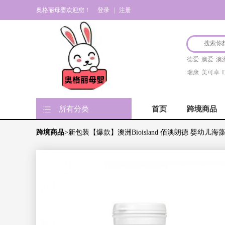
奥格丽母婴欢迎您！
登录
|
注册
德爱
澳爱
澳
瑞康
美可卓
D
所有分类
首页
跨境商品
跨境商品
>新包装【爆款】澳洲Bioisland 佰澳朗德 婴幼儿海