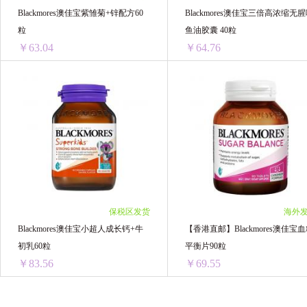
Blackmores澳佳宝紫雏菊+锌配方60
Blackmores澳佳宝三倍高浓缩无
粒
鱼油胶囊 40粒
￥63.04
￥64.76
Blackmores澳佳宝紫雏菊+锌配方60粒
Black
1瓶 ￥73.54(￥73.54/单瓶)
1瓶 ￥69.39(￥69.39/单瓶)
2瓶 ￥140.08(￥70.04/单瓶)
2瓶 ￥136.46(￥68.23/单瓶)
3瓶 ￥207.66(￥69.22/单瓶)
4瓶 ￥263.68(￥65.92/单瓶)
4瓶 ￥274.6(￥68.65/单瓶)
6瓶 ￥388.56(￥64.76/单瓶)
5瓶 ￥342.05(￥68.41/单瓶)
3瓶 ￥201.21(￥67.07/单瓶)
6瓶 ￥408.36(￥68.06/单瓶)
保税区发货
海外
8瓶 ￥544.48(￥68.06/单瓶)
Blackmores澳佳宝小超人成长钙+牛
【香港直邮】Blackmores澳佳宝
10瓶 ￥679.4(￥67.94/单瓶)
初乳60粒
平衡片90粒
12瓶 ￥756.48(￥63.04/单瓶)
￥83.56
￥69.55