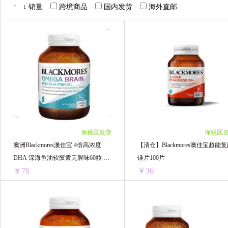
↑
↓
销量
跨境商品
国内发货
海外直邮
保税区发货
保税区
澳洲Blackmores澳佳宝 4倍高浓度
【清仓】Blackmores澳佳宝超能
DHA 深海鱼油软胶囊无腥味60粒 三
镁片100片
￥76
￥36
年效期
澳洲Blackmores澳佳宝 4倍高浓度DHA 深海鱼油软胶囊无腥味60粒 三年效期
【清仓】B
1瓶 ￥90.67(￥90.67/单瓶)
1瓶 ￥37.2(￥37.2/单瓶)