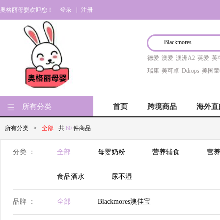
奥格丽母婴欢迎您！
登录
|
注册
德爱
澳爱
澳洲A2
英爱
英
瑞康
美可卓
Ddrops
美国童
所有分类
首页
跨境商品
海外直
所有分类
>
全部
共
60
件商品
分类 ：
全部
母婴奶粉
营养辅食
营养
食品酒水
尿不湿
品牌 ：
全部
Blackmores澳佳宝