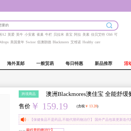
洲A2
英爱
英牛
小安素
雀巢
牛栏
贝拉米
喜宝
阿拉
美素
佳贝艾特
Oli6
可
drops
美国童年
Swisse
佰澳朗德
Blackmores
艾维诺
Healthy
care
海外直邮
一般贸易
每日特惠
新品推荐
活
澳洲Blackmores澳佳宝 全能舒缓
跨境商品
￥ 159.19
售价
(含税
￥ 13.28
)
：【保健食品不是药品,不能代替药物治疗】 国外产品包装更新迭
能代替药物治疗】