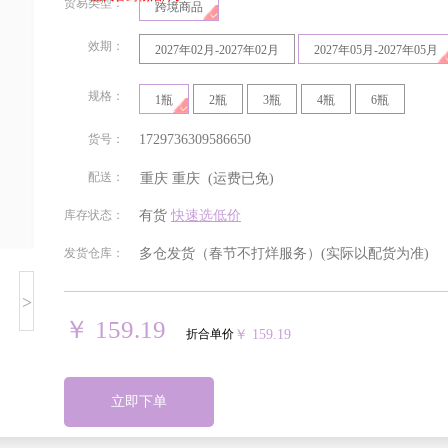
贸易类型：
跨境商品
效期：
2027年02月-2027年02月
2027年05月-2027年05月
规格：
1瓶
2瓶
3瓶
4瓶
6瓶
货号：
1729736309586650
配送：
重庆
重庆
(运费已免)
北京
安徽
福建
甘肃
库存状态：
有货
快速选低价
发货仓库：
多仓发货（春节不打烊服务）
(实际以配货为准)
贵州
海南
河北
河南
>
湖南
吉林
江苏
江西
￥ 159.19
折合单价
￥ 159.19
宁夏回族
青海
山东
山西
自治区
立即下单
四川
天津
西藏自治
新疆维吾