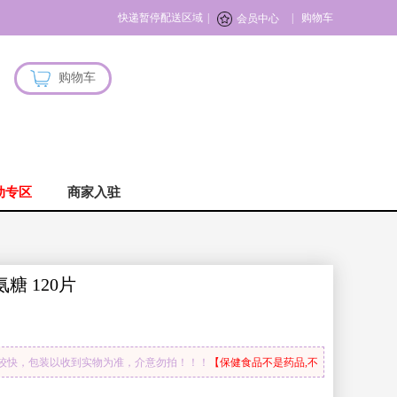
快递暂停配送区域
|
|
购物车
会员中心
购物车
动专区
商家入驻
氨糖 120片
代较快，包装以收到实物为准，介意勿拍！！！
【保健食品不是药品,不