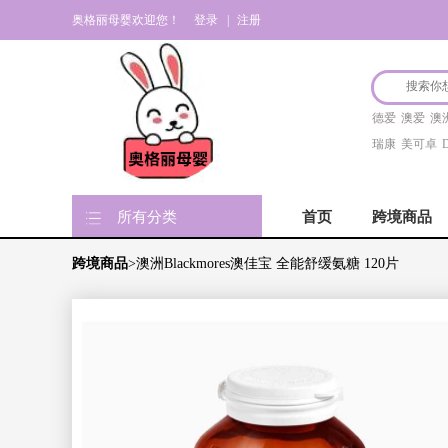
奥格丽母婴欢迎您！
登录
|
注册
德爱
澳爱
澳
瑞康
美可卓
D
所有分类
首页
跨境商品
跨境商品
>澳洲Blackmores澳佳宝 全能舒缓氨糖 120片