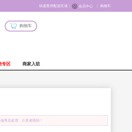
快递暂停配送区域
|
|
购物车
会员中心
购物车
动专区
商家入驻
不做售后处理，介意者慎拍！