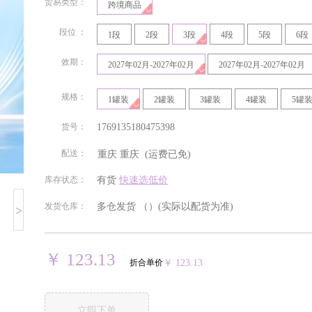
贸易类型：
跨境商品
段位 ：
1段
2段
3段
4段
5段
6段
效期：
2027年02月-2027年02月
2027年02月-2027年02月
规格：
1罐装
2罐装
3罐装
4罐装
5罐
货号：
1769135180475398
配送：
重庆
重庆
(运费已免)
北京
安徽
福建
甘肃
库存状态：
有货
快速选低价
发货仓库：
多仓发货 （）
(实际以配货为准)
>
贵州
海南
河北
河南
湖南
吉林
江苏
江西
￥ 123.13
折合单价
￥ 123.13
宁夏回族
青海
山东
山西
自治区
立即下单