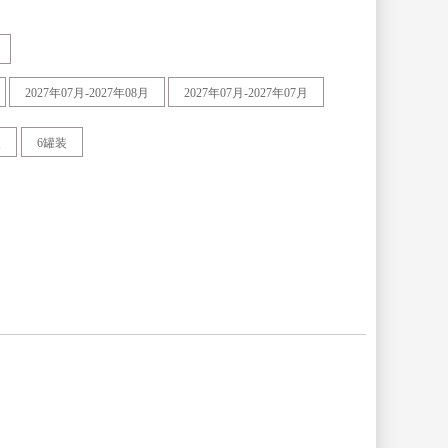
2027年07月-2027年08月
2027年07月-2027年07月
装
6罐装
广东
广西壮族
自治区
黑龙江
湖北
辽宁
内蒙古自
治区
陕西
上海