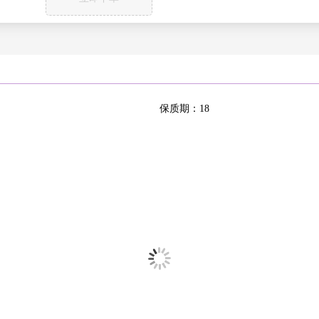
四川
天津
西藏自治
新疆维吾
区
尔自治区
重庆
保质期：18