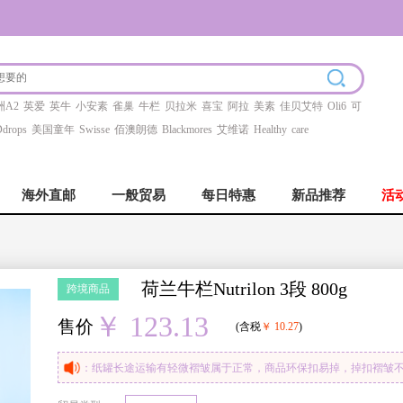
洲A2
英爱
英牛
小安素
雀巢
牛栏
贝拉米
喜宝
阿拉
美素
佳贝艾特
Oli6
可
drops
美国童年
Swisse
佰澳朗德
Blackmores
艾维诺
Healthy
care
海外直邮
一般贸易
每日特惠
新品推荐
活
荷兰牛栏Nutrilon 3段 800g
跨境商品
￥ 123.13
售价
(含税
￥ 10.27
)
：纸罐长途运输有轻微褶皱属于正常，商品环保扣易掉，掉扣褶皱