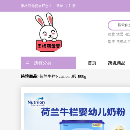
奥格丽母婴欢迎您！
登录
|
注册
德爱
澳爱
澳
瑞康
美可卓
D
所有分类
首页
跨境商品
跨境商品
>荷兰牛栏Nutrilon 3段 800g