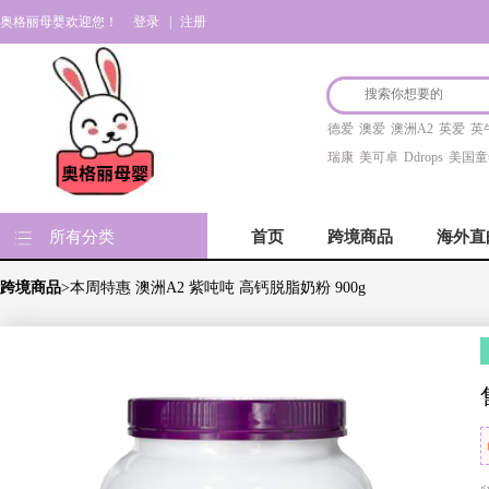
奥格丽母婴欢迎您！
登录
|
注册
德爱
澳爱
澳洲A2
英爱
英
瑞康
美可卓
Ddrops
美国童
所有分类
首页
跨境商品
海外直
跨境商品
>本周特惠 澳洲A2 紫吨吨 高钙脱脂奶粉 900g