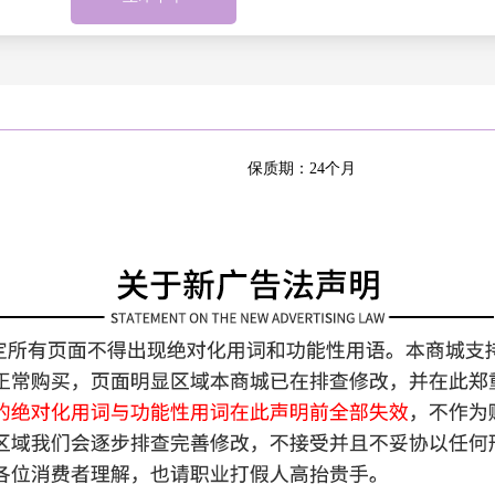
四川
天津
西藏自治
新疆维吾
区
尔自治区
重庆
保质期：24个月