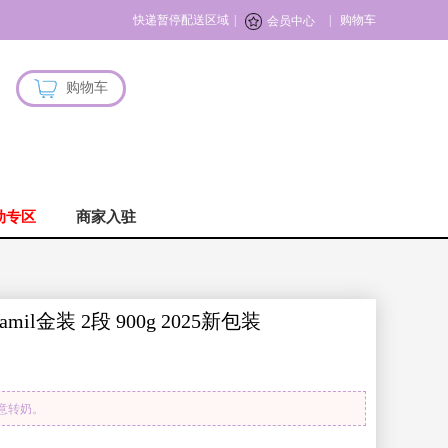
快递暂停配送区域
|
|
购物车
会员中心
购物车
动专区
商家入驻
金装 2段 900g 2025新包装
注意转奶。