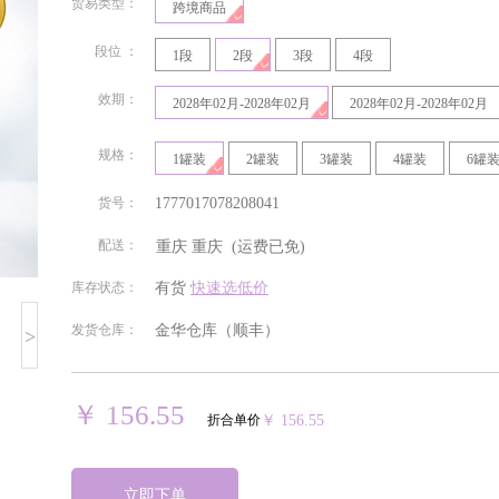
贸易类型：
跨境商品
段位 ：
1段
2段
3段
4段
效期：
2028年02月-2028年02月
2028年02月-2028年02月
规格：
1罐装
2罐装
3罐装
4罐装
6罐
货号：
1777017078208041
配送：
重庆
重庆
(运费已免)
北京
安徽
福建
甘肃
库存状态：
有货
快速选低价
发货仓库：
金华仓库（顺丰）
>
贵州
海南
河北
河南
湖南
吉林
江苏
江西
￥ 156.55
折合单价
￥ 156.55
宁夏回族
青海
山东
山西
自治区
立即下单