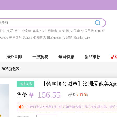
洲A2
英爱
英牛
小安素
雀巢
牛栏
贝拉米
喜宝
阿拉
美素
佳贝艾特
Oli6
可
drops
美国童年
Swisse
佰澳朗德
Blackmores
艾维诺
Healthy
care
海外直邮
一般贸易
每日特惠
新品推荐
活
 2025新包装
【禁淘拼公域单】澳洲爱他美Aptamil
跨境商品
￥ 156.55
售价
(含税
￥ 13.06
)
：生产日期从2025年1月10日开始为新包装！配方有细微变化，请