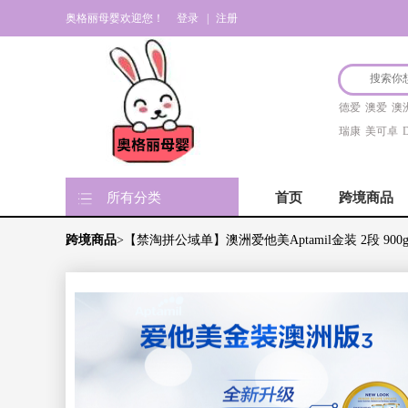
奥格丽母婴欢迎您！
登录
|
注册
德爱
澳爱
澳
瑞康
美可卓
D
所有分类
首页
跨境商品
跨境商品
>【禁淘拼公域单】澳洲爱他美Aptamil金装 2段 900g