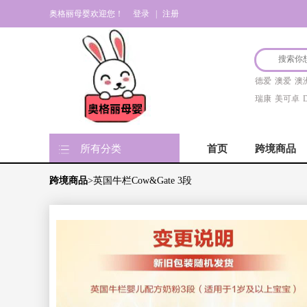
奥格丽母婴欢迎您！
登录
|
注册
德爱
澳爱
澳
瑞康
美可卓
D
所有分类
首页
跨境商品
跨境商品
>英国牛栏Cow&Gate 3段