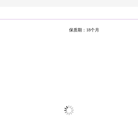
区
尔自治区
重庆
保质期：18个月