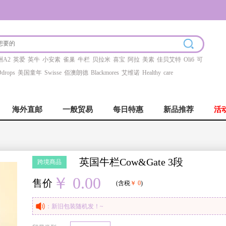
洲A2
英爱
英牛
小安素
雀巢
牛栏
贝拉米
喜宝
阿拉
美素
佳贝艾特
Oli6
可
drops
美国童年
Swisse
佰澳朗德
Blackmores
艾维诺
Healthy
care
海外直邮
一般贸易
每日特惠
新品推荐
活
英国牛栏Cow&Gate 3段
跨境商品
￥ 0.00
售价
(含税
￥ 0
)
：新旧包装随机发！~