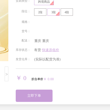
贸易类型：
跨境商品
段位：
2段
3段
4段
规格：
货号：
配送：
重庆
重庆
北京
安徽
福建
甘肃
库存状态：
有货
快速选低价
发货仓库：
(实际以配货为准)
贵州
海南
河北
河南
>
湖南
吉林
江苏
江西
￥ 0
折合单价
￥ 0.00
宁夏回族
青海
山东
山西
自治区
立即下单
四川
天津
西藏自治
新疆维吾