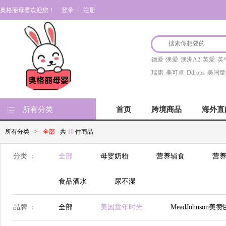
奥格丽母婴欢迎您！
登录
|
注册
德爱
澳爱
澳洲A2
英爱
英
瑞康
美可卓
Ddrops
美国童
所有分类
首页
跨境商品
海外直
所有分类
>
全部
共
10
件商品
分类 ：
全部
母婴奶粉
营养辅食
营养
食品酒水
尿不湿
品牌 ：
全部
美国童年时光
MeadJohnson美赞