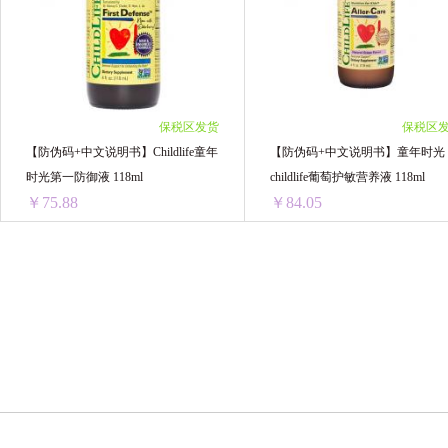
Healthy Care
Red Seal红印
SHANGP
2瓶 ￥140.42(￥70.21/单瓶)
2罐装 ￥146.1(￥73.05/单罐)
3瓶 ￥208.83(￥69.61/单瓶)
3罐装 ￥219.15(￥73.05/单罐)
BIODERMA贝德玛
BabyGanics甘尼克
4瓶 ￥276.04(￥69.01/单瓶)
4罐装 ￥292.2(￥73.05/单罐)
5瓶 ￥342.05(￥68.41/单瓶)
5罐装 ￥365.25(￥73.05/单罐)
澳洲贝儿bubs
格丽松
日本Mandom
6瓶 ￥403.26(￥67.21/单瓶)
6罐装 ￥424.2(￥70.7/单罐)
保税区发货
保税区
8瓶 ￥528.08(￥66.01/单瓶)
8罐装 ￥565.6(￥70.7/单罐)
【防伪码+中文说明书】Childlife童年
【防伪码+中文说明书】童年时光
HollandBarrett荷柏瑞
Ostelin奥斯特林
10瓶 ￥648.1(￥64.81/单瓶)
10罐装 ￥707(￥70.7/单罐)
时光第一防御液 118ml
childlife葡萄护敏营养液 118ml
12瓶 ￥744(￥62/单瓶)
12罐装 ￥848.4(￥70.7/单罐)
￥75.88
￥84.05
爱乐维Elevit
法国 艾瑞可EricFavre
日
美国钙尔奇CALTRATE
善存 Centrum
【防伪码+中文说明书】Childlife童年时光第一防御液 118ml
1瓶 ￥85.22(￥85.22/单瓶)
1瓶 ￥92.22(￥92.22/单瓶)
馥绿德雅
欧舒丹
澳洲Nu-lax
2瓶 ￥156.42(￥78.21/单瓶)
2瓶 ￥172.78(￥86.39/单瓶)
3瓶 ￥234.63(￥78.21/单瓶)
3瓶 ￥259.17(￥86.39/单瓶)
飞利浦新安怡
CANCER COUNCIL
N
4瓶 ￥312.84(￥78.21/单瓶)
4瓶 ￥345.56(￥86.39/单瓶)
5瓶 ￥391.05(￥78.21/单瓶)
5瓶 ￥431.95(￥86.39/单瓶)
Pearl Drops
GRANS REMEDY
Lucas 
6瓶 ￥455.28(￥75.88/单瓶)
6瓶 ￥504.3(￥84.05/单瓶)