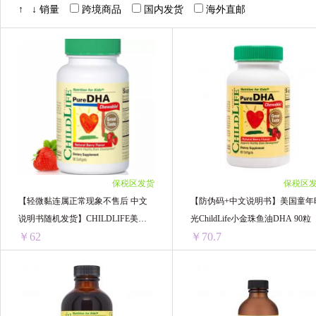
Bellamy's 贝拉米
Hero Baby美素
Nut
↑
↓
销量
跨境商品
国内发货
海外直邮
Pigeon贝亲
Blackmores澳佳宝
Swisse
Floradix Iron铁元
Devondale德运
NI
AVEENO艾维诺
Nanny care纳尼凯尔
ARLA阿拉
英国薇塔贝尔Vitabiotics
A
保税区发货
保税区
BioIsland佰澳朗德
Kabrita佳贝艾特
I
【轻微黏连属正常现象不售后 中文
【防伪码+中文说明书】美国童年
说明书随机发货】CHILDLIFE美国
光ChildLife小金珠鱼油DHA 90粒
美素佳儿
澳洲卢卡斯Lucas
澳大利亚Go
￥62
￥70.7
童年时光DHA婴幼儿小金珠鱼肝油
胶囊
意大利CHANTECLAIR大公鸡管家
日本LIO
【轻微黏连属正常现象不售后 中文说明书随机发货】CHILDLIFE美国童年时光DHA婴幼儿小金珠鱼肝油胶囊
【防伪码+中文说明书
BANANA BOAT香蕉船
Herbacin贺本清
1瓶 ￥73.21(￥73.21/单瓶)
1罐装 ￥80.12(￥80.12/单罐)