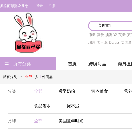
奥格丽母婴欢迎您！
登录
|
注册
德爱
澳爱
澳洲A2
英爱
英
瑞康
美可卓
Ddrops
美国童
所有分类
首页
跨境商品
海外直
所有分类
>
全部
共
4
件商品
分类 ：
全部
母婴奶粉
营养辅食
营养
食品酒水
尿不湿
品牌 ：
全部
美国童年时光