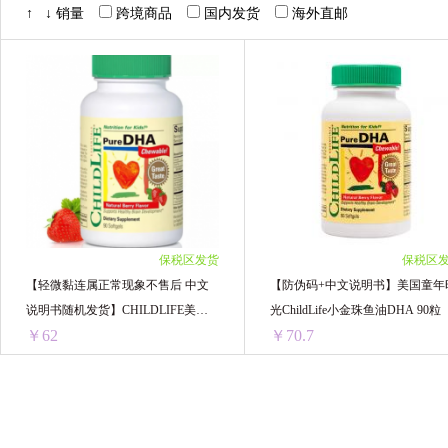
↑
↓
销量
跨境商品
国内发货
海外直邮
保税区发货
保税区
【轻微黏连属正常现象不售后 中文
【防伪码+中文说明书】美国童年
说明书随机发货】CHILDLIFE美国
光ChildLife小金珠鱼油DHA 90粒
￥62
￥70.7
童年时光DHA婴幼儿小金珠鱼肝油
胶囊
【轻微黏连属正常现象不售后 中文说明书随机发货】CHILDLIFE美国童年时光DHA婴幼儿小金珠鱼肝油胶囊
【防伪码+中文说明书
1瓶 ￥73.21(￥73.21/单瓶)
1罐装 ￥80.12(￥80.12/单罐)